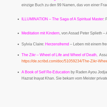
einzige Buch zu den 99 Namen, das von einer Frau
ILLUMINATION
– The Saga of A Spiritual Master
:
Meditation mit Kindern
, von Assad Peter Splieth – 
Sylvia Claire:
Herzensfremd
– Leben mit einem fr
The Zikr – Wheel of Life and Wheel of Death
,
Assad
https://de.scribd.com/doc/51059234/The-Zikr-Whee
A Book of Self Re-Education
by Raden Ayou Jodjan
Hazrat Inayat Khan. Sie bekam vom Meister privat