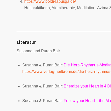
https://www.boldi-labusga.de/
Heilpraktikerin, Atemtherapie, Meditation, Azim
__________________________________________
Literatur
Susanna und Puran Bair
Susanna & Puran Bair:
Die Herz-Rhythmus-Medita
https://www.verlag-heilbronn.de/die-herz-rhythmus
Susanna & Puran Bair:
Energize your Heart in 4 
Susanna & Puran Bair:
F
ollow your
H
eart – the
M
a
_______________________________________