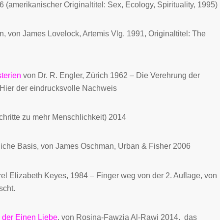
 (amerikanischer Originaltitel:
Sex, Ecology, Spirituality
,
1995)
 von James Lovelock, Artemis Vlg. 1991, Originaltitel:
The
terien
von Dr. R. Engler, Zürich 1962
–
Die Verehrung der
 Hier der eindrucksvolle Nachweis
hritte zu mehr Menschlichkeit) 2014
iche Basis, von J
ames Oschman
, Urban & Fisher 2006
rel Elizabeth Keyes, 1984 – Finger weg von der 2. Auflage, von
scht.
 der Einen Liebe
, von Rosina-Fawzia Al-Rawi 2014,
das