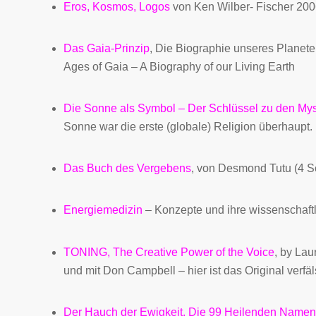
Eros, Kosmos, Logos
von Ken Wilber- Fischer 2006
Das Gaia-Prinzip
,
Die Biographie unseres Planeten,
Ages of Gaia – A Biography of our Living Earth
Die Sonne als Symbol
– Der Schlüssel zu den Mys
Sonne war die erste (globale) Religion überhaupt.
Das Buch des Vergebens
,
von Desmond Tutu (4 Sc
Energiemedizin
– Konzepte und ihre wissenschaftl
TONING
, The Creative Power of the Voice
, by Lau
und mit Don Campbell – hier ist das Original verfäl
Der Hauch der Ewigkeit
, Die 99 Heilenden Namen