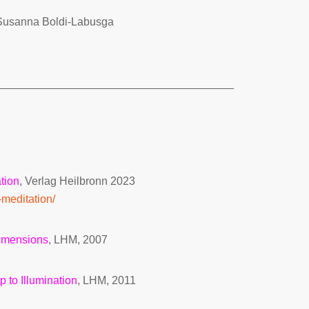
a Susanna Boldi-Labusga
______________________________________
tion
, Verlag Heilbronn 2023
-meditation/
Dimensions
, LHM, 2007
p to Illumination
, LHM, 2011
_______________________________